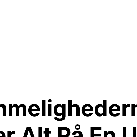
melighedern
r Alt På En 