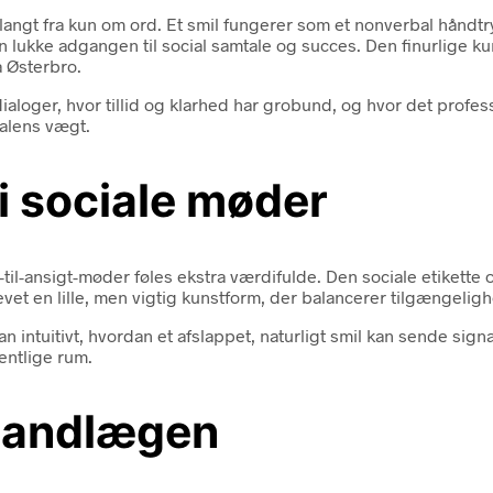
angt fra kun om ord. Et smil fungerer som et nonverbal håndtry
an lukke adgangen til social samtale og succes. Den finurlige k
 Østerbro.
aloger, hvor tillid og klarhed har grobund, og hvor det profess
talens vægt.
i sociale møder
t-til-ansigt-møder føles ekstra værdifulde. Den sociale etikett
et en lille, men vigtig kunstform, der balancerer tilgængelig
ntuitivt, hvordan et afslappet, naturligt smil kan sende sign
entlige rum.
 tandlægen