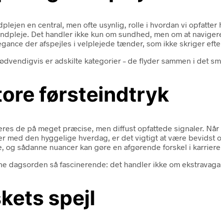
plejen en central, men ofte usynlig, rolle i hvordan vi opfatter
i tandpleje. Det handler ikke kun om sundhed, men om at navig
egance der afspejles i velplejede tænder, som ikke skriger eft
nødvendigvis er adskilte kategorier – de flyder sammen i det sm
tore førsteindtryk
res de på meget præcise, men diffust opfattede signaler. Når 
er med den hyggelige hverdag, er det vigtigt at være bevidst o
me, og sådanne nuancer kan gøre en afgørende forskel i karriere
nne dagsorden så fascinerende: det handler ikke om ekstravag
kets spejl