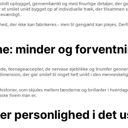
 solidt opbygget, gennemtænkt og med finurlige detaljer, der
 et smilet unikt bygget op af individuelle træk, der tilsammen s
ndeværdigt.
ed, der ikke kan fabrikeres – men til gengæld kan plejes. Derf
e: minder og forventn
æde, teenageaccepter, de nervøse øjeblikke og triumfer gennem 
ension, der gør smilet til noget helt unikt i den menneskelige e
shistorier, som skjules mellem tænderne og brillanter i hverda
 huske hvem man er.
r personlighed i det 