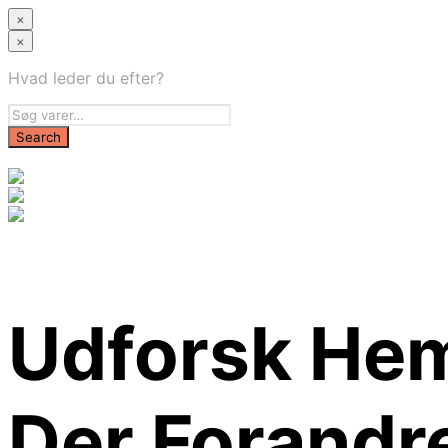
×
×
Hvad leder du efter?
Udforsk Hem
Der Forandre