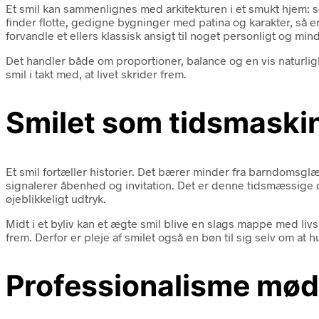
Et smil kan sammenlignes med arkitekturen i et smukt hjem:
finder flotte, gedigne bygninger med patina og karakter, så er
forvandle et ellers klassisk ansigt til noget personligt og mi
Det handler både om proportioner, balance og en vis naturligh
smil i takt med, at livet skrider frem.
Smilet som tidsmaskin
Et smil fortæller historier. Det bærer minder fra barndomsgl
signalerer åbenhed og invitation. Det er denne tidsmæssige dim
øjeblikkeligt udtryk.
Midt i et byliv kan et ægte smil blive en slags mappe med liv
frem. Derfor er pleje af smilet også en bøn til sig selv om at
Professionalisme møde