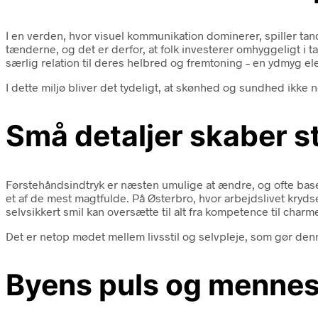
I en verden, hvor visuel kommunikation dominerer, spiller tand
tænderne, og det er derfor, at folk investerer omhyggeligt 
særlig relation til deres helbred og fremtoning – en ydmyg el
I dette miljø bliver det tydeligt, at skønhed og sundhed ikke 
Små detaljer skaber s
Førstehåndsindtryk er næsten umulige at ændre, og ofte base
et af de mest magtfulde. På Østerbro, hvor arbejdslivet kryds
selvsikkert smil kan oversætte til alt fra kompetence til char
Det er netop mødet mellem livsstil og selvpleje, som gør de
Byens puls og mennes