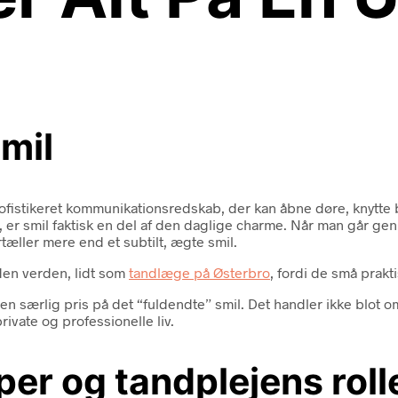
smil
ofistikeret kommunikationsredskab, der kan åbne døre, knytte b
er, er smil faktisk en del af den daglige charme. Når man går 
tæller mere end et subtilt, ægte smil.
 den verden, lidt som
tandlæge på Østerbro
, fordi de små prakti
 en særlig pris på det “fuldendte” smil. Det handler ikke blot
ivate og professionelle liv.
er og tandplejens roll