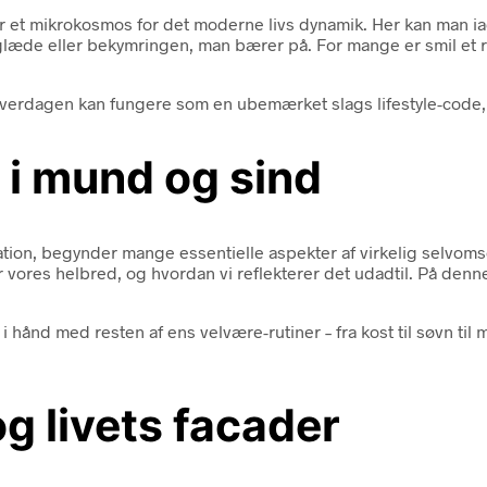
r et mikrokosmos for det moderne livs dynamik. Her kan man ia
glæde eller bekymringen, man bærer på. For mange er smil et r
hverdagen kan fungere som en ubemærket slags lifestyle-code,
 i mund og sind
tion, begynder mange essentielle aspekter af virkelig selvom
r vores helbred, og hvordan vi reflekterer det udadtil. På den
i hånd med resten af ens velvære-rutiner – fra kost til søvn t
og livets facader