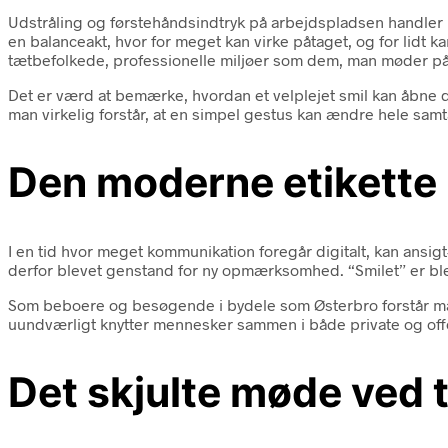
Udstråling og førstehåndsindtryk på arbejdspladsen handler l
en balanceakt, hvor for meget kan virke påtaget, og for lidt k
tætbefolkede, professionelle miljøer som dem, man møder på
Det er værd at bemærke, hvordan et velplejet smil kan åbne di
man virkelig forstår, at en simpel gestus kan ændre hele sam
Den moderne etikette 
I en tid hvor meget kommunikation foregår digitalt, kan ansig
derfor blevet genstand for ny opmærksomhed. “Smilet” er blev
Som beboere og besøgende i bydele som Østerbro forstår man i
uundværligt knytter mennesker sammen i både private og off
Det skjulte møde ved