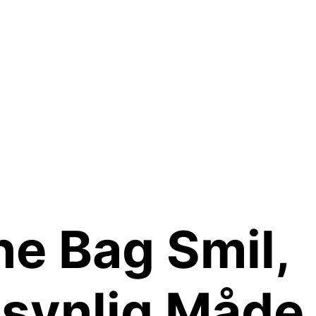
e Bag Smil,
Usynlig Måde