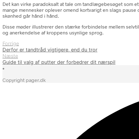
Det kan virke paradoksalt at tale om tandlægebesøget som et s
mange mennesker oplever omend kortvarigt en slags pause og o
skønhed går hånd i hånd.
Disse møder illustrerer den stærke forbindelse mellem selvtil
og anerkendelse af kroppens usynlige sprog.
Forrige
Derfor er tandtråd vigtigere, end du tror
Næste
Guide til valg af putter der forbedrer dit nærspil
•
Copyright pager.dk