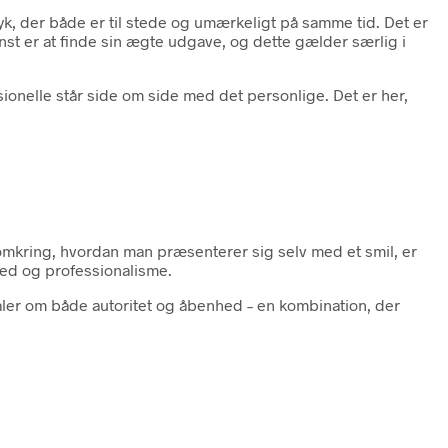
k, der både er til stede og umærkeligt på samme tid. Det er
unst er at finde sin ægte udgave, og dette gælder særlig i
ionelle står side om side med det personlige. Det er her,
e omkring, hvordan man præsenterer sig selv med et smil, er
hed og professionalisme.
aler om både autoritet og åbenhed – en kombination, der